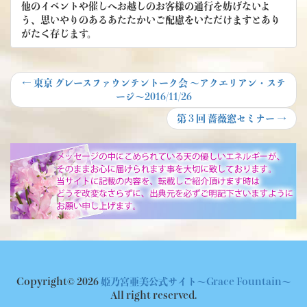
他のイベントや催しへお越しのお客様の通行を妨げないよ
う、思いやりのあるあたたかいご配慮をいただけますとあり
がたく存じます。
投
Previous
←
東京 グレースファウンテントーク会 ～アクエリアン・ステ
post:
ージ～2016/11/26
稿
Next
第３回 薔薇窓セミナー
→
ナ
post:
ビ
ゲ
ー
シ
ョ
ン
Copyright© 2026
姫乃宮亜美公式サイト～Grace Fountain～
All right reserved.