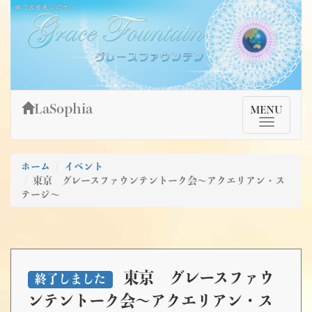
Skip
姫乃宮亜美公式サイト～Grace Fountain～
グレースファウンテン
to
content
LaSophia
TMenu
MENU
ホーム
イベント
東京 グレースファウンテントーク会～アクエリアン・ス
テージ～
東京 グレースファウ
終了しました
ンテントーク会～アクエリアン・ス