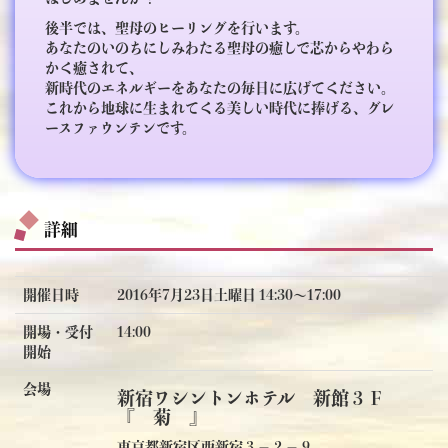
後半では、聖母のヒーリングを行います。
あなたのいのちにしみわたる聖母の癒しで芯からやわら
かく癒されて、
新時代のエネルギーをあなたの毎日に広げてください。
これから地球に生まれてくる美しい時代に捧げる、グレ
ースファウンテンです。
詳細
開催日時
2016年7月23日土曜日 14:30〜17:00
開場・受付
14:00
開始
会場
新宿ワシントンホテル 新館３Ｆ
『 菊 』
東京都新宿区西新宿３－２－９