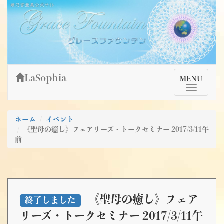
Skip
姫乃宮亜美公式サイト～Grace Fountain～
グレースファウンテン
to
content
LaSophia
TMenu
MENU
ホーム
イベント
《聖母の癒し》フェアリーズ・トークセミナー 2017/3/11午
前
《聖母の癒し》フェア
終了しました
リーズ・トークセミナー 2017/3/11午