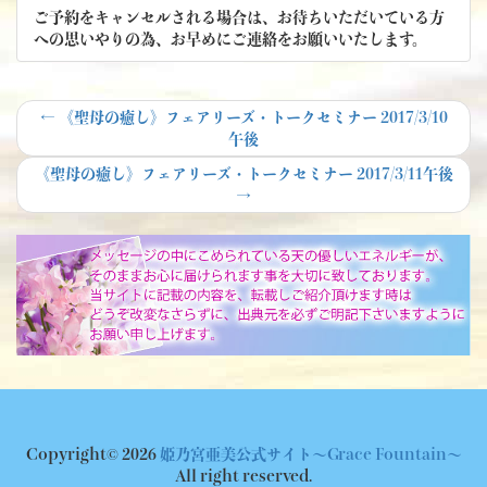
ご予約をキャンセルされる場合は、お待ちいただいている方
への思いやりの為、お早めにご連絡をお願いいたします。
投
Previous
←
《聖母の癒し》フェアリーズ・トークセミナー 2017/3/10
post:
午後
稿
Next
《聖母の癒し》フェアリーズ・トークセミナー 2017/3/11午後
ナ
post:
→
ビ
ゲ
ー
シ
ョ
ン
Copyright© 2026
姫乃宮亜美公式サイト～Grace Fountain～
All right reserved.