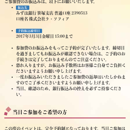
ご参加費のお振込みは、以下にお願いいたします。
振込先
みずほ銀行 笹塚支店 普通口座 2390513
口座名 株式会社ラ・ソフィア
予約振込締切日
2017年3月3日金曜日 15:00まで
参加費のお振込みをもってご予約が完了いたします。締切日
を過ぎましてもお振込みが確認できない場合は、ご予約のお
手続きは完了しておりませんのでご注意ください。
恐れ入りますが、お振込み手数料はお客様ご自身でご負担く
ださいますようお願い申し上げます。
一度お振込みいただきましたご参加費の返却はいたしかねま
すのでご了承くださいますようお願い申し上げます。
当日、確認のため、銀行振込みの控えを必ずご持参くださ
い。
当日ご参加をご希望の方
この度のイベントは、完全予約制となっております。当日ご参加は