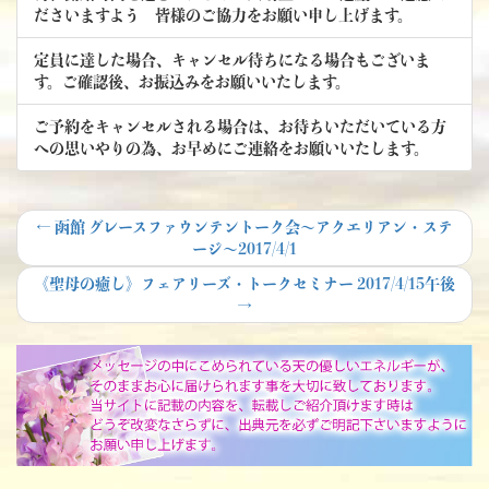
ださいますよう 皆様のご協力をお願い申し上げます。
定員に達した場合、キャンセル待ちになる場合もございま
す。ご確認後、お振込みをお願いいたします。
ご予約をキャンセルされる場合は、お待ちいただいている方
への思いやりの為、お早めにご連絡をお願いいたします。
投
Previous
←
函館 グレースファウンテントーク会～アクエリアン・ステ
post:
ージ～2017/4/1
稿
Next
《聖母の癒し》フェアリーズ・トークセミナー 2017/4/15午後
ナ
post:
→
ビ
ゲ
ー
シ
ョ