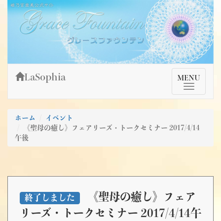
Skip
姫乃宮亜美公式サイト～Grace Fountain～
グレースファウンテン
to
content
LaSophia
TMenu
MENU
ホーム
イベント
《聖母の癒し》フェアリーズ・トークセミナー 2017/4/14
午後
《聖母の癒し》フェア
終了しました
リーズ・トークセミナー 2017/4/14午