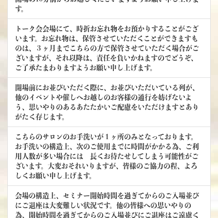
す。
トーク会会場にて、時折お忘れ物をお預かりすることがござ
います。お忘れ物は、保管させていただくことができますも
のは、３ヶ月までこちらの方で保管させていただく場合がご
ざいますが、それ以降は、責任を負いかねますのでどうぞ、
ご了承たまわりますようお願い申し上げます。
開場前にお並びいただく際に、お並びいただいている列が、
他のイベントや催しへお越しのお客様の通行を妨げないよ
う、思いやりのあるあたたかいご配慮をいただけますとあり
がたく存じます。
こちらのサロンのお手洗いが１ヶ所のみとなっております。
お手洗いの構造上、次のご使用までに時間がかかる為、ご利
用人数が多い場合には 長くお待たせしてしまう可能性がご
ざいます。大変おそれいりますが、皆様のご協力の程、よろ
しくお願い申し上げます。
会場の構造上、セミナー開始時間を過ぎてからのご入場並び
にご退座は大変難しい状況です。他の皆様への思いやりの
為、開始時間を過ぎてからのご入場並びにご退座はご遠慮く