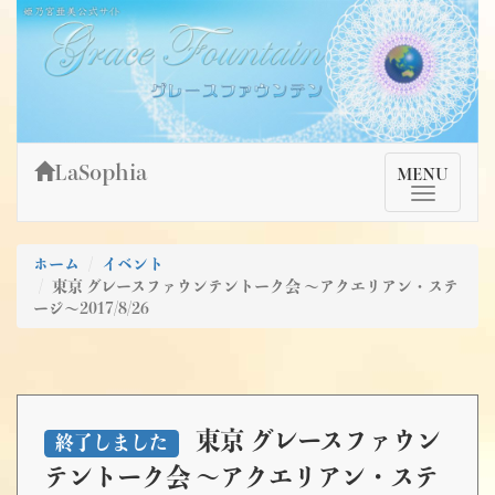
Skip
姫乃宮亜美公式サイト～Grace Fountain～
グレースファウンテン
to
content
LaSophia
TMenu
MENU
ホーム
イベント
東京 グレースファウンテントーク会 ～アクエリアン・ステ
ージ～2017/8/26
東京 グレースファウン
終了しました
テントーク会 ～アクエリアン・ステ