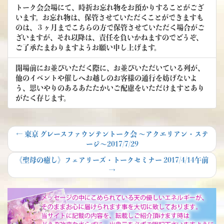
トーク会会場にて、時折お忘れ物をお預かりすることがござ
います。お忘れ物は、保管させていただくことができますも
のは、３ヶ月までこちらの方で保管させていただく場合がご
ざいますが、それ以降は、責任を負いかねますのでどうぞ、
ご了承たまわりますようお願い申し上げます。
開場前にお並びいただく際に、お並びいただいている列が、
他のイベントや催しへお越しのお客様の通行を妨げないよ
う、思いやりのあるあたたかいご配慮をいただけますとあり
がたく存じます。
投
Previous
←
東京 グレースファウンテントーク会 ～アクエリアン・ステ
post:
ージ～2017/7/29
稿
Next
《聖母の癒し》フェアリーズ・トークセミナー 2017/4/14午前
ナ
post:
→
ビ
ゲ
ー