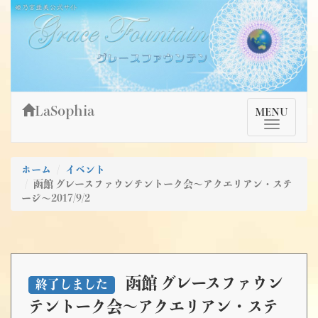
Skip
姫乃宮亜美公式サイト～Grace Fountain～
グレースファウンテン
to
content
LaSophia
TMenu
MENU
ホーム
イベント
函館 グレースファウンテントーク会～アクエリアン・ステ
ージ～2017/9/2
函館 グレースファウン
終了しました
テントーク会～アクエリアン・ステ