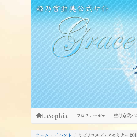
Skip
姫乃宮亜美公式サイト～Grace Fountain～
グレースファウンテン
to
content
LaSophia
プロフィール
聖母意識と
ホーム
イベント
ミゼリコルディアセミナー 2018