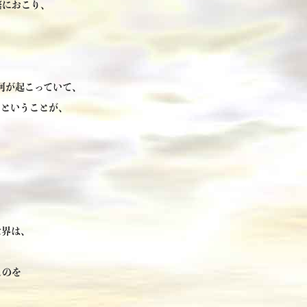
繁におこり、
。
何が起こっていて、
、ということが、
。
世界は、
くのを