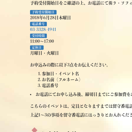
予約受付開始日をご確認の上、お電話にて㈱ラ・ソフ
予約受付開始日
2018年6月28日木曜日
電話番号
03-3328-4941
受付時間
11:00～17:00
定休日
月曜日・火曜日
お申込みの際に以下3点をお伝えください。
参加日・イベント名
お名前（フルネーム）
電話番号
お電話にてお申し込み後、締切日までにご参加費を
こちらのイベントは、定員となりますまでは留守番電
上記1～3の事項を留守番電話にはっきりとお入れくだ