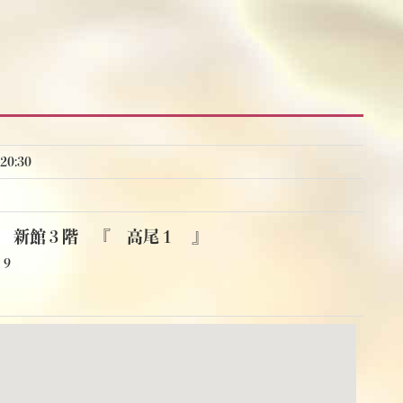
0:30
 新館３階 『 高尾１ 』
－９