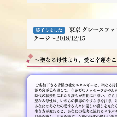
東京 グレースフ
終了しました
テージ～2018/12/15
～聖なる母性より、愛と幸運をこ
ご参加下さる皆様の魂のエネルギーと、聖なる母
姫乃宮亜美を通して、今必要なメッセージがやわ
時代の転換期にあたり誰もが変化に戸惑い、立ち
聖なる母性は、いのちの世界のやすらぎを注ぎ、
あなたとあなたの愛する人々に優しい癒しをもた
生き方が変わると、あなたの現実に流れるエネル
自分を癒し、世界を癒す、女神の時代の優しい生