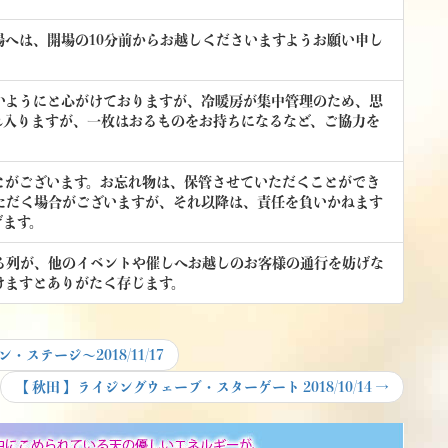
へは、開場の10分前からお越しくださいますようお願い申し
いようにと心がけておりますが、冷暖房が集中管理のため、思
れ入りますが、一枚はおるものをお持ちになるなど、ご協力を
とがございます。お忘れ物は、保管させていただくことができ
ただく場合がございますが、それ以降は、責任を負いかねます
げます。
る列が、他のイベントや催しへお越しのお客様の通行を妨げな
けますとありがたく存じます。
テージ～2018/11/17
Next
【 秋田 】ライジングウェーブ・スターゲート 2018/10/14
→
post: