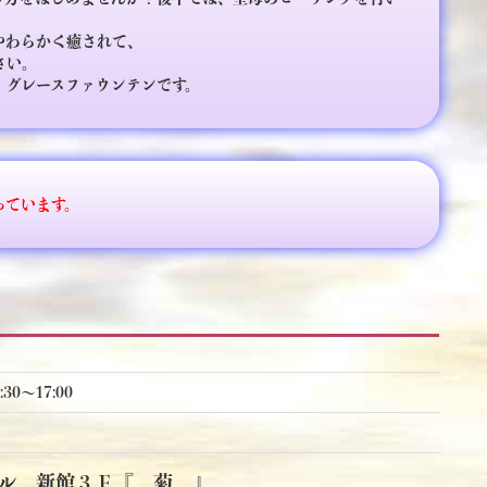
やわらかく癒されて、
さい。
、グレースファウンテンです。
っています。
30〜17:00
ル 新館３Ｆ『 菊 』