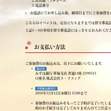
お名前（フルネーム）
電話番号
お電話にてお申し込み後、締切日までにご参加費を
こちらのイベントは、定員となりますまでは留守番電
上記1～3の事項を留守番電話にはっきりとお入れくだ
お支払い方法
ご参加費のお振込みは、以下にお願いいたします。
振込先
みずほ銀行 笹塚支店 普通口座 2390513
口座名 株式会社ラ・ソフィア
予約振込締切日
2018年12月12日水曜日 15:00まで
参加費のお振込みをもってご予約が完了いたし
約のお手続きは完了しておりませんのでご注意