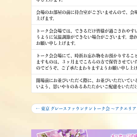
会場のお部屋の前に待合室がございませんので、会場
上げます。
トーク会会場では、できるだけ皆様が過ごされやす
うように気温調節ができない場合がございます。恐
お願い申し上げます。
トーク会会場にて、時折お忘れ物をお預かりするこ
ますものは、３ヶ月までこちらの方で保管させてい
のでどうぞ、ご了承たまわりますようお願い申し上
開場前にお並びいただく際に、お並びいただいてい
いよう、思いやりのあるあたたかいご配慮をいただ
投
Previous
←
東京 グレースファウンテントーク会 ～アクエリアン・ス
post:
稿
ナ