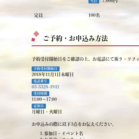
: 7,000円
当日
定員
100名
ご予約・お申込み方法
予約受付開始日をご確認の上、お電話にて㈱ラ・ソフ
予約受付開始日
2018年11月1日木曜日
電話番号
03-3328-4941
受付時間
11:00～17:00
定休日
月曜日・火曜日
お申込みの際に以下3点をお伝えください。
参加日・イベント名