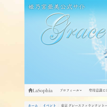
Skip
姫乃宮亜美公式サイト～Grace Fountain～
グレースファウンテン
to
content
LaSophia
プロフィール
聖母意識と
ホーム
イベント
東京 グレースファウンテントーク