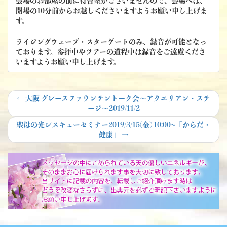
会場のお部屋の前に待合室がございませんので、会場へは、
開場の10分前からお越しくださいますようお願い申し上げま
す。
ライジングウェーブ・スターゲートのみ、録音が可能となっ
ております。参拝中やツアーの道程中は録音をご遠慮くださ
いますようお願い申し上げます。
投
Previous
←
大阪 グレースファウンテントーク会～アクエリアン・ステ
post:
ージ～2019/11/2
稿
Next
聖母の光レスキューセミナー2019/3/15(金) 10:00~「からだ・
ナ
post:
健康」
→
ビ
ゲ
ー
シ
ョ