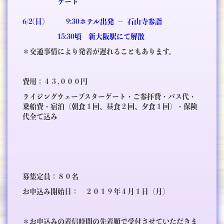
ゲート
6/2(日）
9:30ホテル出発 － 石山寺参詣
15:30頃 新大阪駅にて解散
＊交通事情により発着が遅れることもあります。
費用：４３,０００円
ライジングウェーブスターゲート・ご参拝費・バス代・
乗船費・宿泊（朝食１回、昼食２回、夕食１回）・保険
代全て込み
募集定員：８０名
お申込み開始日： ２０１９年４月１日（月）
＊お申込みの着信時間の先着順で受付させていただきま