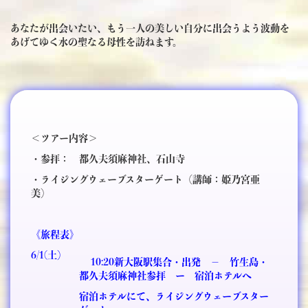
あなたが出会いたい、もう一人の美しい自分に出会うよう波動を
あげてゆく水の聖なる母性を訪ねます。
＜ツアー内容＞
・参拝： 都久夫須麻神社、石山寺
・ライジングウェーブスターゲート（講師：姫乃宮亜
美）
《旅程表》
6/1(土）
10:20新大阪駅集合・出発 － 竹生島・
都久夫須麻神社参拝 ー
宿泊ホテルへ
宿泊ホテルにて、ライジングウェーブスター