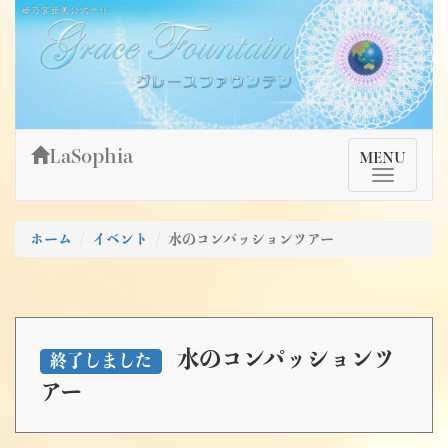
Skip
姫乃宮亜美公式サイト～Grace Fountain～
グレースファウンテン
to
content
LaSophia
TMenu
MENU
ホーム
イベント
水のコンパッションツアー
水のコンパッションツ
終了しました
アー