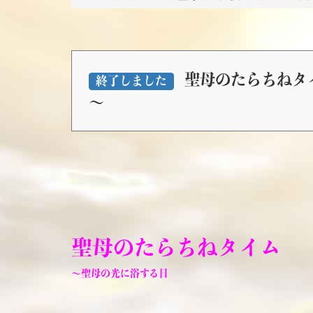
聖母のたらちねタイム
終了しました
～
聖母のたらちねタイム
～聖母の光に浴する日