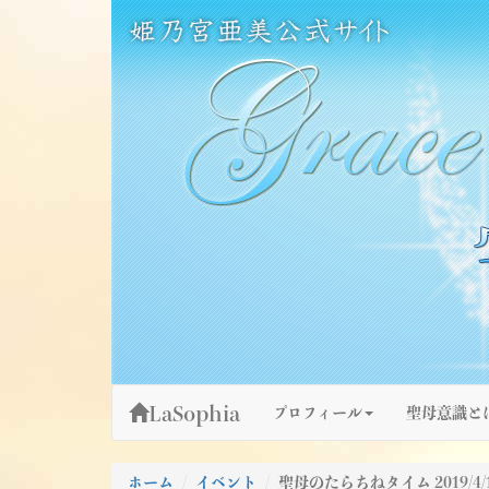
Skip
姫乃宮亜美公式サイト～Grace Fountain～
グレースファウンテン
to
content
LaSophia
プロフィール
聖母意識と
ホーム
イベント
聖母のたらちねタイム 2019/4