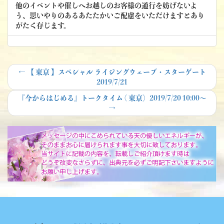
他のイベントや催しへお越しのお客様の通行を妨げないよ
う、思いやりのあるあたたかいご配慮をいただけますとあり
がたく存じます。
投
Previous
←
【 東京 】スペシャル ライジングウェーブ・スターゲート
post:
2019/7/21
稿
Next
『今からはじめる』トークタイム ( 東京）2019/7/20 10:00～
ナ
post:
→
ビ
ゲ
ー
シ
ョ
ン