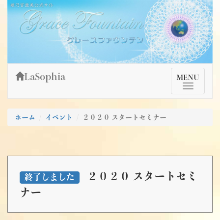
Skip
姫乃宮亜美公式サイト～Grace Fountain～
グレースファウンテン
to
content
LaSophia
TMenu
MENU
ホーム
イベント
２０２０ スタートセミナー
２０２０ スタートセミ
終了しました
ナー