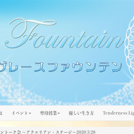
は
イベント
聖母授業
優しい生き方
Tenderness Li
ントーク会 ～アクエリアン・ステージ～2020/3/28