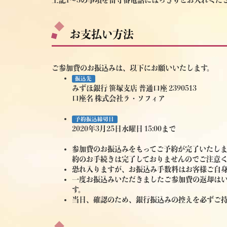
上記1～3の事項を留守番電話にはっきりとお入れくだ
お支払い方法
ご参加費のお振込みは、以下にお願いいたします。
振込先
みずほ銀行 笹塚支店 普通口座 2390513
口座名 株式会社ラ・ソフィア
予約振込締切日
2020年3月25日水曜日 15:00まで
参加費のお振込みをもってご予約が完了いたし
約のお手続きは完了しておりませんのでご注意
恐れ入りますが、お振込み手数料はお客様ご自
一度お振込みいただきましたご参加費の返却は
す。
当日、確認のため、銀行振込みの控えを必ずご