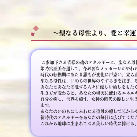
～聖なる母性より、愛と幸運
ご参加下さる皆様の魂のエネルギーと、聖なる母
姫乃宮亜美を通して、今必要なメッセージがやわ
時代の転換期にあたり誰もが変化に戸惑い、立ち
聖なる母性は、いのちの世界のやすらぎを注ぎ、
あなたとあなたの愛する人々に優しい癒しをもた
生き方が変わると、あなたの現実に流れるエネル
自分を癒し、世界を癒す、女神の時代の優しい生
ます。
あなたのいのちにしみわたる聖母の癒しで芯から
新時代のエネルギーをあなたの毎日に広げてくだ
これから地球に生まれてくる美しい時代に捧げる