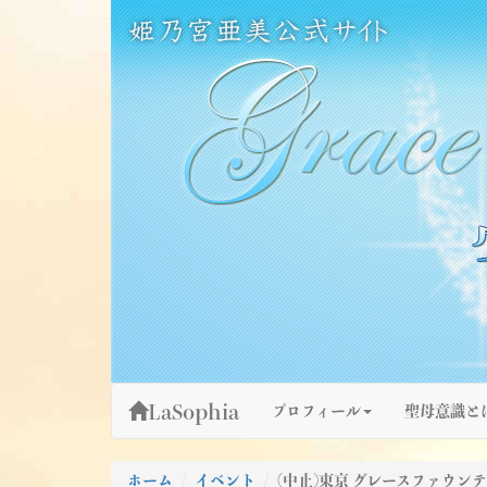
Skip
姫乃宮亜美公式サイト～Grace Fountain～
グレースファウンテン
to
content
LaSophia
プロフィール
聖母意識と
ホーム
イベント
(中止)東京 グレースファウンテ