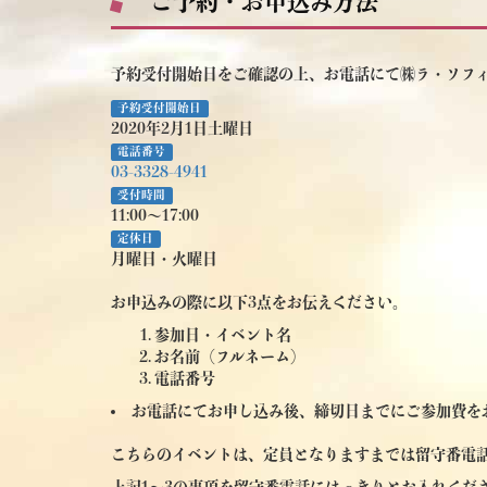
ご予約・お申込み方法
予約受付開始日をご確認の上、お電話にて㈱ラ・ソフ
予約受付開始日
2020年2月1日土曜日
電話番号
03-3328-4941
受付時間
11:00～17:00
定休日
月曜日・火曜日
お申込みの際に以下3点をお伝えください。
参加日・イベント名
お名前（フルネーム）
電話番号
お電話にてお申し込み後、締切日までにご参加費を
こちらのイベントは、定員となりますまでは留守番電