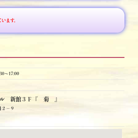
ています。
0〜17:00
ル 新館３Ｆ『 菊 』
目２－９