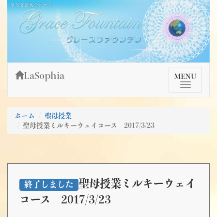
Skip
姫乃宮亜美公式サイト～Grace Fountain～
グレースファウンテン
to
content
LaSophia
TMenu
MENU
ホーム
聖母授業
聖母授業ミルキーウェイコース 2017/3/23
聖母授業ミルキーウェイ
終了しました
コース 2017/3/23