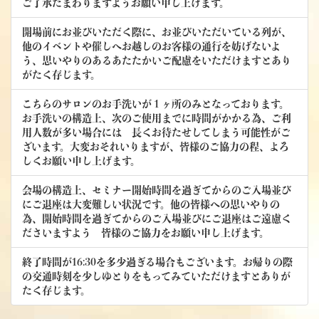
ご了承たまわりますようお願い申し上げます。
開場前にお並びいただく際に、お並びいただいている列が、
他のイベントや催しへお越しのお客様の通行を妨げないよ
う、思いやりのあるあたたかいご配慮をいただけますとあり
がたく存じます。
こちらのサロンのお手洗いが１ヶ所のみとなっております。
お手洗いの構造上、次のご使用までに時間がかかる為、ご利
用人数が多い場合には 長くお待たせしてしまう可能性がご
ざいます。大変おそれいりますが、皆様のご協力の程、よろ
しくお願い申し上げます。
会場の構造上、セミナー開始時間を過ぎてからのご入場並び
にご退座は大変難しい状況です。他の皆様への思いやりの
為、開始時間を過ぎてからのご入場並びにご退座はご遠慮く
ださいますよう 皆様のご協力をお願い申し上げます。
終了時間が16:30を多少過ぎる場合もございます。お帰りの際
の交通時刻を少しゆとりをもってみていただけますとありが
たく存じます。