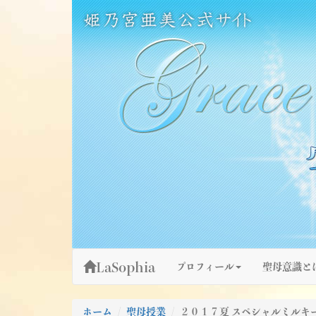
Skip
姫乃宮亜美公式サイト～Grace Fountain～
グレースファウンテン
to
content
LaSophia
プロフィール
聖母意識と
ホーム
聖母授業
２０１７夏 スペシャルミルキーウ