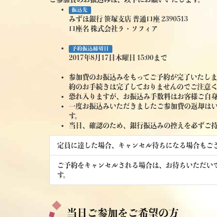
振込先
みずほ銀行 笹塚支店 普通口座 2390513
口座名 株式会社ラ・ソフィア
予約振込締切日
2017年8月17日木曜日 15:00まで
参加費のお振込みをもってご予約が完了いたし
約のお手続きは完了しておりませんのでご注意
恐れ入りますが、お振込み手数料はお客様ご自
一度お振込みいただきましたご参加費の返却は
す。
当日、確認のため、銀行振込みの控えを必ずご
定員に達した場合、キャンセル待ちになる場合もご
ご予約をキャンセルされる場合は、お待ちいただい
す。
当日ご参加をご希望の方