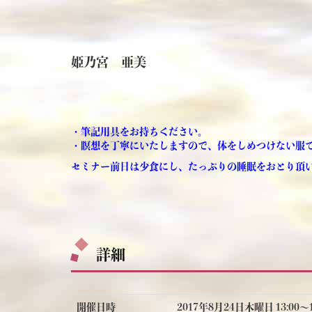
姫乃宮 亜美
・筆記用具をお持ちください。
・瞑想を丁寧にいたしますので、体をしめつけない服
セミナー前日は少食にし、たっぷりの睡眠をおとり頂
詳細
開催日時
2017年8月24日木曜日 13:00〜1