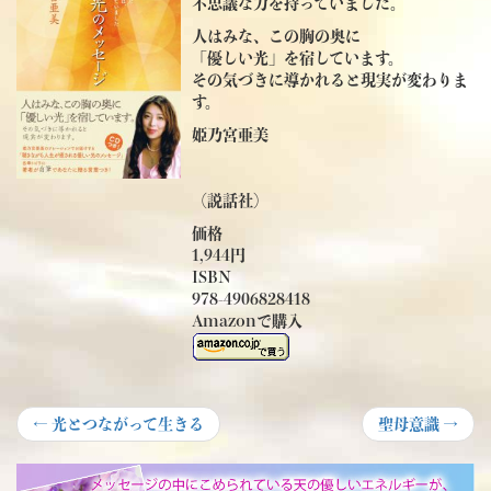
不思議な力を持っていました。
人はみな、この胸の奥に
「優しい光」を宿しています。
その気づきに導かれると現実が変わりま
す。
姫乃宮亜美
（説話社）
価格
1,944円
ISBN
978-4906828418
Amazonで購入
投
Previous
Next
←
光とつながって生きる
聖母意識
→
post:
post:
稿