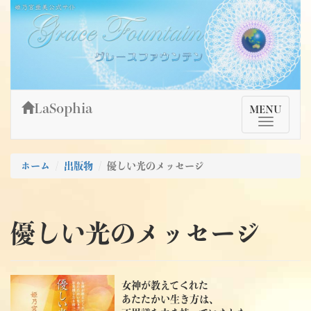
Skip
姫乃宮亜美公式サイト～Grace Fountain～
グレースファウンテン
to
content
LaSophia
TMenu
MENU
ホーム
出版物
優しい光のメッセージ
優しい光のメッセージ
女神が教えてくれた
あたたかい生き方は、