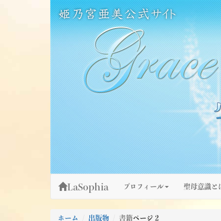
Skip
姫乃宮亜美公式サイト～Grace Fountain～
グレースファウンテン
to
content
LaSophia
プロフィール
聖母意識と
ホーム
出版物
書籍
ページ 2