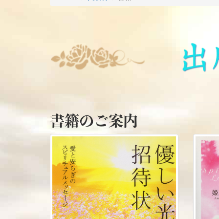
出
版
物
書籍のご案内