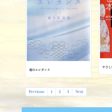
やさし
魂のエレガンス
投
Previous
1
2
3
Next
稿
ナ
ビ