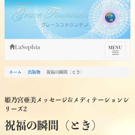
Skip
姫乃宮亜美公式サイト～Grace Fountain～
グレースファウンテン
to
content
LaSophia
TMenu
MENU
ホーム
出版物
祝福の瞬間（とき）
姫乃宮亜美メッセージ&メディテーションシ
リーズ2
祝福の瞬間（とき）