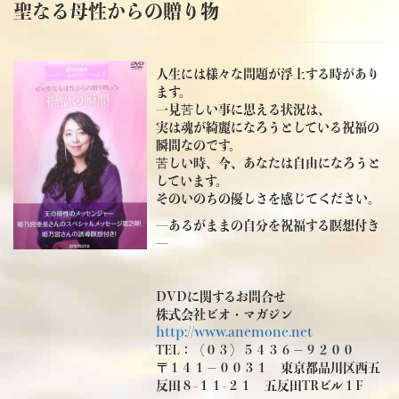
聖なる母性からの贈り物
人生には様々な問題が浮上する時があり
ます。
一見苦しい事に思える状況は、
実は魂が綺麗になろうとしている祝福の
瞬間なのです。
苦しい時、今、あなたは自由になろうと
しています。
そのいのちの優しさを感じてください。
―あるがままの自分を祝福する瞑想付き
―
DVDに関するお問合せ
株式会社ビオ・マガジン
http://www.anemone.net
TEL：（０３）５４３６－９２００
〒１４１－００３１ 東京都品川区西五
反田８-１１-２１ 五反田TRビル１F