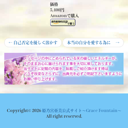
価格
5,400円
Amazonで購入
投
Previous
Next
←
自己否定を優しく溶かす
本当の自分を愛する為に
→
post:
post:
稿
ナ
ビ
ゲ
ー
シ
ョ
Copyright© 2026
姫乃宮亜美公式サイト～Grace Fountain～
ン
All right reserved.