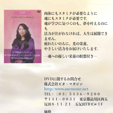
肉体にもスタミナが必要なように
魂にもスタミナが必要です。
魂が学びに気づくのも、夢を叶えるのに
も
活力が注がれなければ、人生は展開でき
ません。
疲れたいのちに、光の栄養、
やさしい活力をお届けいたします。
―魂への優しい栄養の瞑想付き―
DVDに関するお問合せ
株式会社ビオ・マガジン
http://www.anemone.net
TEL：（０３）５４３６－９２００
〒１４１－００３１ 東京都品川区西五
反田８-１１-２１ 五反田TRビル１F
価格