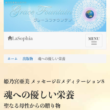
Skip
姫乃宮亜美公式サイト～Grace Fountain～
グレースファウンテン
to
content
LaSophia
TMenu
MENU
ホーム
出版物
魂への優しい栄養
姫乃宮亜美 メッセージ&メディテーション8
魂への優しい栄養
聖なる母性からの贈り物