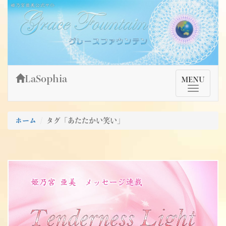
Skip
姫乃宮亜美公式サイト～Grace Fountain～
グレースファウンテン
to
content
LaSophia
TMenu
MENU
ホーム
タグ「あたたかい笑い」