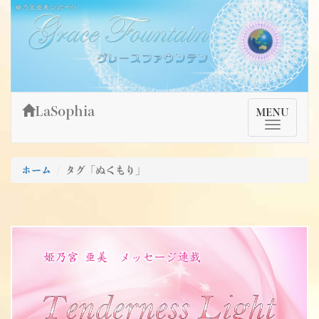
Skip
姫乃宮亜美公式サイト～Grace Fountain～
グレースファウンテン
to
content
LaSophia
TMenu
MENU
ホーム
タグ「ぬくもり」