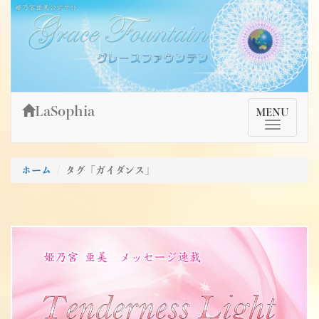
Skip
姫乃宮亜美公式サイト～Grace Fountain～
グレースファウンテン
to
content
LaSophia
TMenu
MENU
ホーム
タグ「ガイダンス」