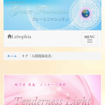
Skip
姫乃宮亜美公式サイト～Grace Fountain～
グレースファウンテン
to
content
LaSophia
TMenu
MENU
ホーム
タグ「人間関係改善」