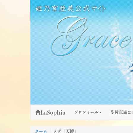
Skip
姫乃宮亜美公式サイト～Grace Fountain～
グレースファウンテン
to
content
LaSophia
プロフィール
聖母意識と
ホーム
タグ「天使」