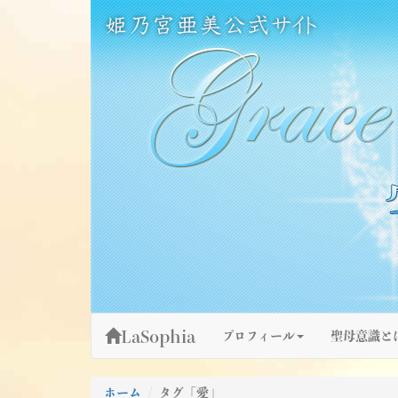
Skip
姫乃宮亜美公式サイト～Grace Fountain～
グレースファウンテン
to
content
LaSophia
プロフィール
聖母意識と
ホーム
タグ「愛」