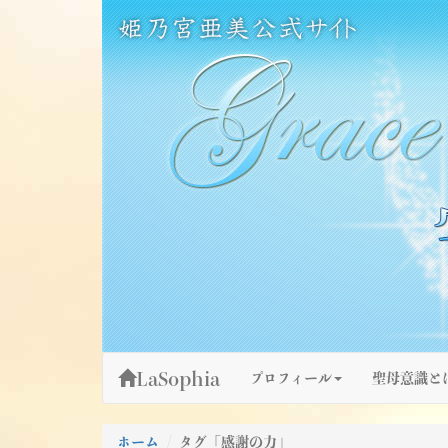
Skip
姫乃宮亜美公式サイト～Grace Fountain～
グレースファウンテン
to
content
LaSophia
プロフィール
聖母意識と
ホーム
タグ「感謝の力」