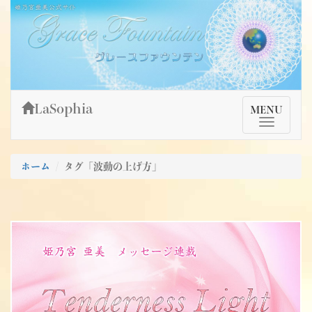
Skip
姫乃宮亜美公式サイト～Grace Fountain～
グレースファウンテン
to
content
LaSophia
TMenu
MENU
ホーム
タグ「波動の上げ方」