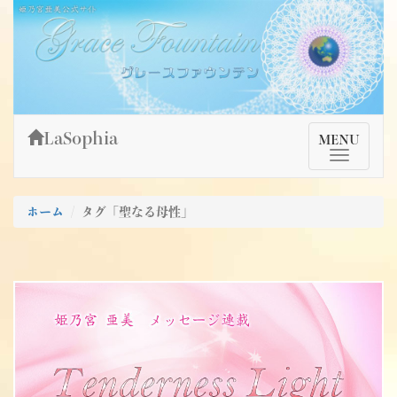
Skip
姫乃宮亜美公式サイト～Grace Fountain～
グレースファウンテン
to
content
LaSophia
TMenu
MENU
ホーム
タグ「聖なる母性」