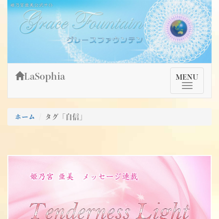
Skip
姫乃宮亜美公式サイト～Grace Fountain～
グレースファウンテン
to
content
LaSophia
TMenu
MENU
ホーム
タグ「自信」