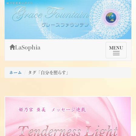
Skip
姫乃宮亜美公式サイト～Grace Fountain～
グレースファウンテン
to
content
LaSophia
TMenu
MENU
ホーム
タグ「自分を照らす」