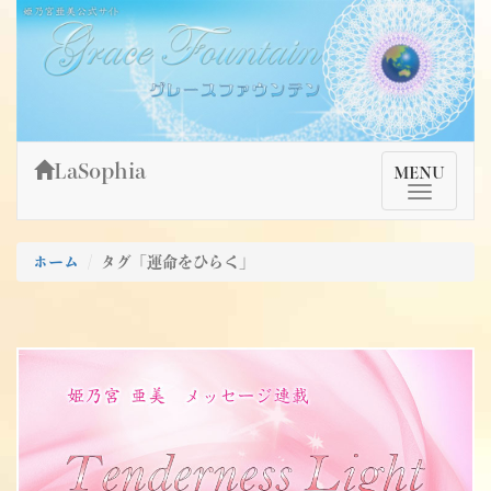
Skip
姫乃宮亜美公式サイト～Grace Fountain～
グレースファウンテン
to
content
LaSophia
TMenu
MENU
ホーム
タグ「運命をひらく」