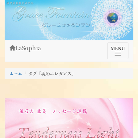
Skip
姫乃宮亜美公式サイト～Grace Fountain～
グレースファウンテン
to
content
LaSophia
TMenu
MENU
ホーム
タグ「魂のエレガンス」