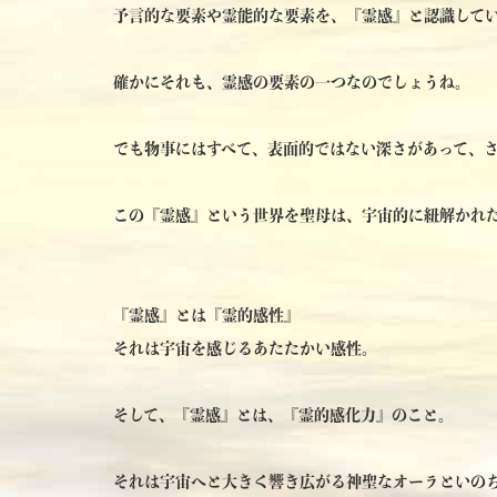
予言的な要素や霊能的な要素を、『霊感』と認識して
確かにそれも、霊感の要素の一つなのでしょうね。
でも物事にはすべて、表面的ではない深さがあって、
この『霊感』という世界を聖母は、宇宙的に紐解かれ
『霊感』とは『霊的感性』
それは宇宙を感じるあたたかい感性。
そして、『霊感』とは、『霊的感化力』のこと。
それは宇宙へと大きく響き広がる神聖なオーラといの