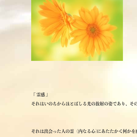
『 霊感 』
それはいのちからほとばしる光の放射の姿であり、そ
それは出会った人の霊（内なる心)にあたたかく何かを