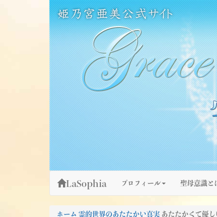
Skip
姫乃宮亜美公式サイト～Grace Fountain～
グレースファウンテン
to
content
LaSophia
プロフィール
聖母意識と
ホーム
霊的世界のあたたかい真実
あたたかくて優し