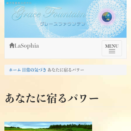
Skip
姫乃宮亜美公式サイト～Grace Fountain～
グレースファウンテン
to
content
LaSophia
TMenu
MENU
ホーム
日常の気づき
あなたに宿るパワー
あなたに宿るパワー