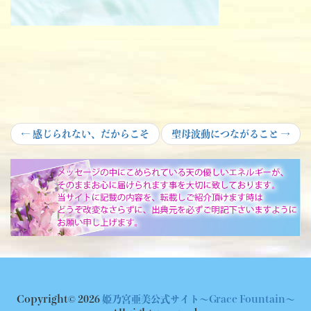
投
Previous
Next
←
感じられない、だからこそ
聖母波動につながること
→
post:
post:
稿
ナ
ビ
ゲ
ー
シ
ョ
Copyright© 2026
姫乃宮亜美公式サイト～Grace Fountain～