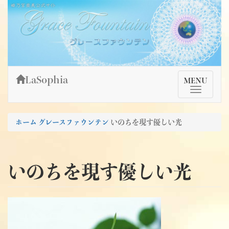
Skip
姫乃宮亜美公式サイト～Grace Fountain～
グレースファウンテン
to
content
LaSophia
TMenu
MENU
ホーム
グレースファウンテン
いのちを現す優しい光
いのちを現す優しい光