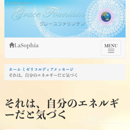
Skip
姫乃宮亜美公式サイト～Grace Fountain～
グレースファウンテン
to
content
LaSophia
TMenu
MENU
ホーム
ミゼリコルディアメッセージ
それは、自分のエネルギーだと気づく
それは、自分のエネルギ
ーだと気づく