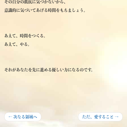
その自分の抵抗に気づかないから、
意識的に気づいてあげる時間をもちましょう。
あえて、時間をつくる。
あえて、やる。
それがあなたを先に進める優しい力になるのです。
投
Previous
Next
←
次なる領域へ
ただ、愛すること
→
post:
post:
稿