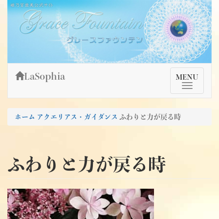
Skip
姫乃宮亜美公式サイト～Grace Fountain～
グレースファウンテン
to
content
LaSophia
TMenu
MENU
ホーム
アクエリアス・ガイダンス
ふわりと力が戻る時
ふわりと力が戻る時