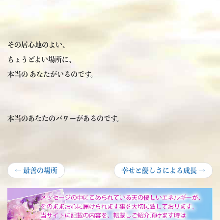
その居心地のよい、
ちょうどよい場所に、
本当の あなたがいるのです。
本当のあなたのパワーがあるのです。
投
Previous
Next
←
最善の場所
幸せと優しさによる成長
→
post:
post:
稿
ナ
ビ