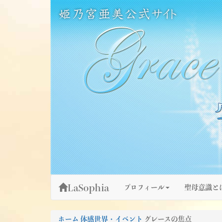
Skip
姫乃宮亜美公式サイト～Grace Fountain～
グレースファウンテン
to
content
LaSophia
プロフィール
聖母意識と
ホーム
体感世界・イベント
グレースの焦点