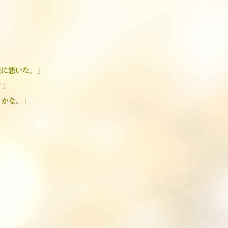
族に悪いな。」
？」
うかな。」