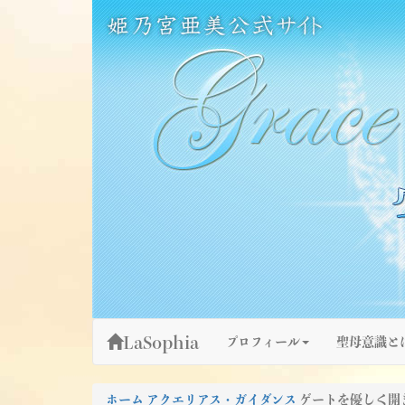
Skip
姫乃宮亜美公式サイト～Grace Fountain～
グレースファウンテン
to
content
LaSophia
プロフィール
聖母意識と
ホーム
アクエリアス・ガイダンス
ゲートを優しく開