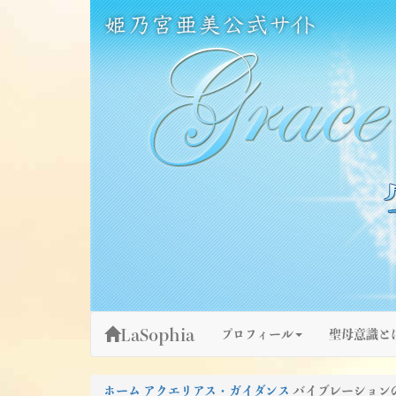
Skip
姫乃宮亜美公式サイト～Grace Fountain～
グレースファウンテン
to
content
LaSophia
プロフィール
聖母意識と
ホーム
アクエリアス・ガイダンス
バイブレーションの