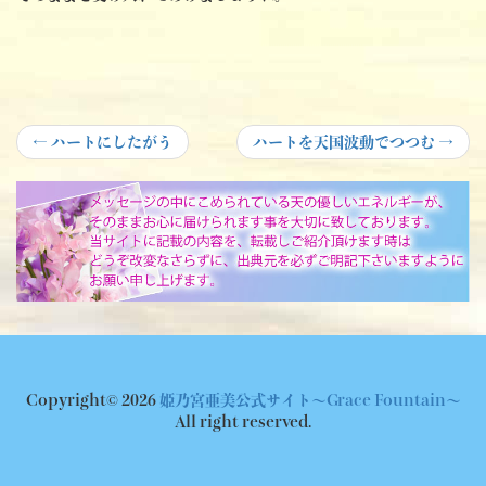
投
Previous
Next
←
ハートにしたがう
ハートを天国波動でつつむ
→
post:
post:
稿
ナ
ビ
ゲ
ー
シ
ョ
Copyright© 2026
姫乃宮亜美公式サイト～Grace Fountain～
ン
All right reserved.