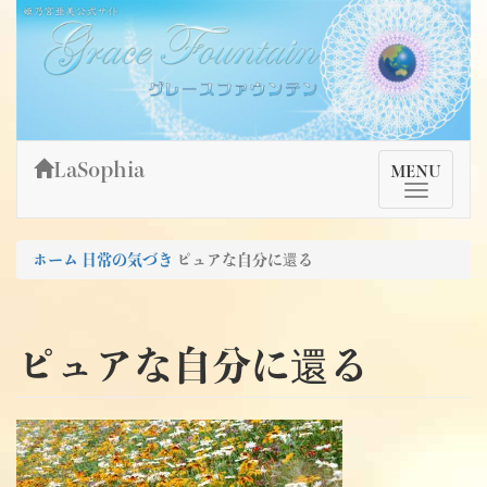
Skip
姫乃宮亜美公式サイト～Grace Fountain～
グレースファウンテン
to
content
LaSophia
TMenu
MENU
ホーム
日常の気づき
ピュアな自分に還る
ピュアな自分に還る