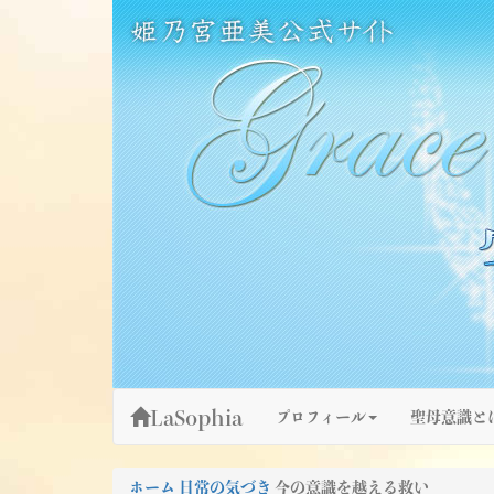
Skip
姫乃宮亜美公式サイト～Grace Fountain～
グレースファウンテン
to
content
LaSophia
プロフィール
聖母意識と
ホーム
日常の気づき
今の意識を越える救い