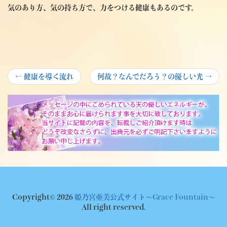
気のあり方、気の持ち方で、力をつける健康もあるのです。
投
Previous
Next
←
健康を導く流れ
何故？なんでだろう？の優しい光
→
post:
post:
稿
ナ
ビ
ゲ
ー
シ
ョ
Copyright© 2026
姫乃宮亜美公式サイト～Grace Fountain～
ン
All right reserved.