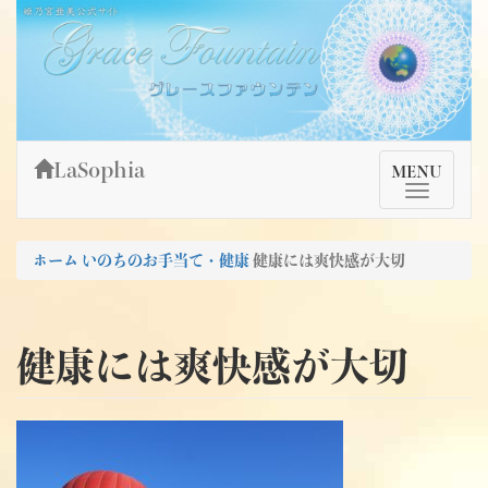
Skip
姫乃宮亜美公式サイト～Grace Fountain～
グレースファウンテン
to
content
LaSophia
TMenu
MENU
ホーム
いのちのお手当て・健康
健康には爽快感が大切
健康には爽快感が大切