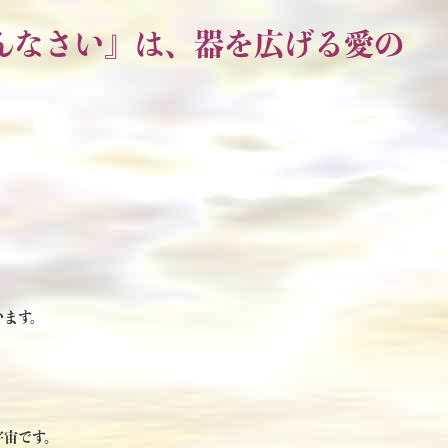
んなさい』は、器を広げる愛の
います。
宇宙です。