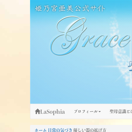
Skip
姫乃宮亜美公式サイト～Grace Fountain～
グレースファウンテン
to
content
LaSophia
プロフィール
聖母意識と
ホーム
日常の気づき
優しい器の拡げ方