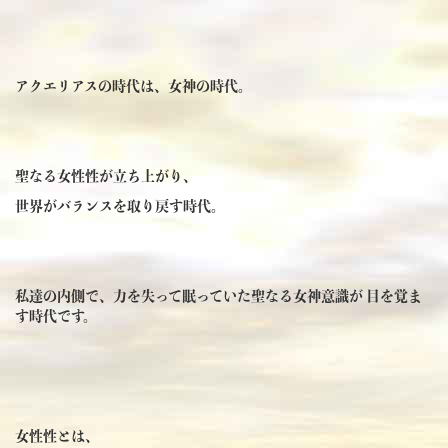
アクエリアスの時代は、女神の時代。
聖なる女性性が立ち上がり、
世界がバランスを取り戻す時代。
私達の内側で、力を失って眠っていた聖なる女神意識が 目を覚ま
す時代です。
女性性とは、