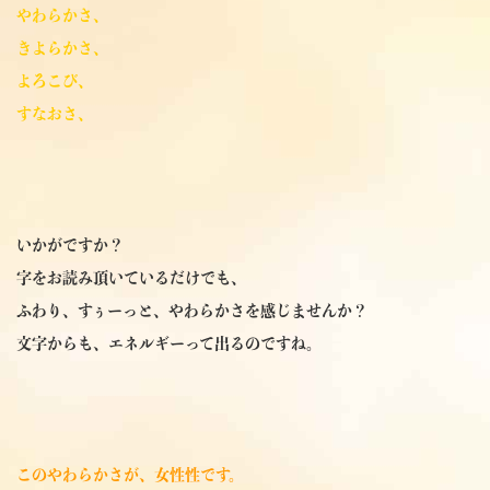
やわらかさ、
きよらかさ、
よろこび、
すなおさ、
いかがですか？
字をお読み頂いているだけでも、
ふわり、すぅーっと、やわらかさを感じませんか？
文字からも、エネルギーって出るのですね。
このやわらかさが、女性性です。