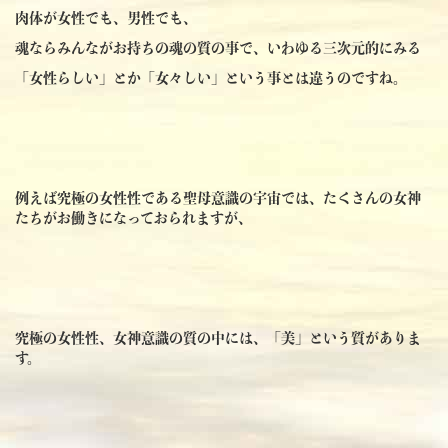
肉体が女性でも、男性でも、
魂ならみんながお持ちの魂の質の事で、いわゆる三次元的にみる
「女性らしい」とか「女々しい」という事とは違うのですね。
例えば究極の女性性である聖母意識の宇宙では、たくさんの女神
たちがお働きになっておられますが、
究極の女性性、女神意識の質の中には、「美」という質がありま
す。