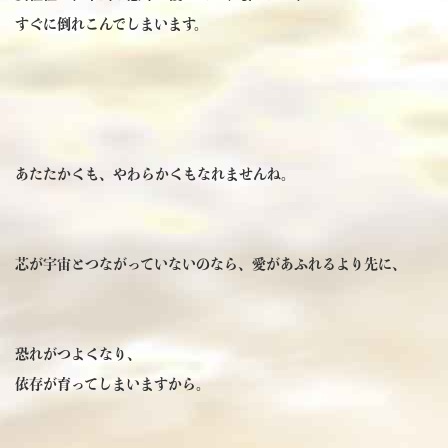
すぐに倒れこんでしまいます。
あたたかくも、やわらかくもなれませんね。
芯が宇宙とつながっていないのなら、愛があふれるより先に、
恐れがつよくなり、
依存が育ってしまいますから。