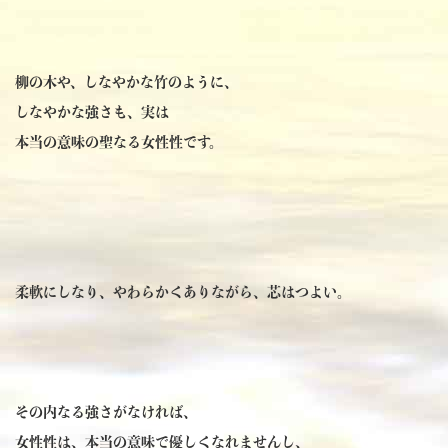
柳の木や、しなやかな竹のように、
しなやかな強さも、実は
本当の意味の聖なる女性性です。
柔軟にしなり、やわらかくありながら、芯はつよい。
その内なる強さがなければ、
女性性は、本当の意味で優しくなれませんし、