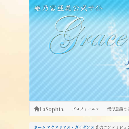
Skip
姫乃宮亜美公式サイト～Grace Fountain～
グレースファウンテン
to
content
LaSophia
プロフィール
聖母意識と
ホーム
アクエリアス・ガイダンス
光のコンディショ