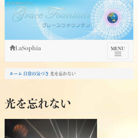
Skip
姫乃宮亜美公式サイト～Grace Fountain～
グレースファウンテン
to
content
LaSophia
TMenu
MENU
ホーム
日常の気づき
光を忘れない
光を忘れない