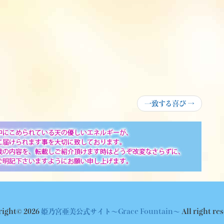
Next
一致する喜び
→
post:
ight© 2026
姫乃宮亜美公式サイト～Grace Fountain～
All right re