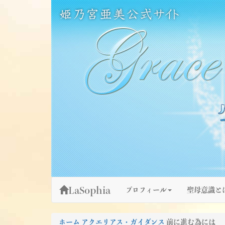
Skip
姫乃宮亜美公式サイト～Grace Fountain～
グレースファウンテン
to
content
LaSophia
プロフィール
聖母意識と
ホーム
アクエリアス・ガイダンス
前に進む為には