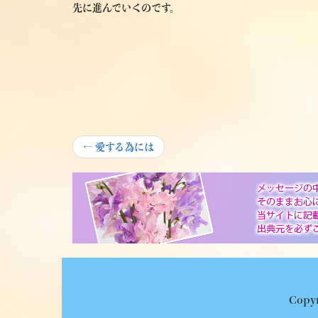
先に進んでいくのです。
投
Previous
←
愛する為には
post:
稿
ナ
ビ
ゲ
ー
シ
Copyr
ョ