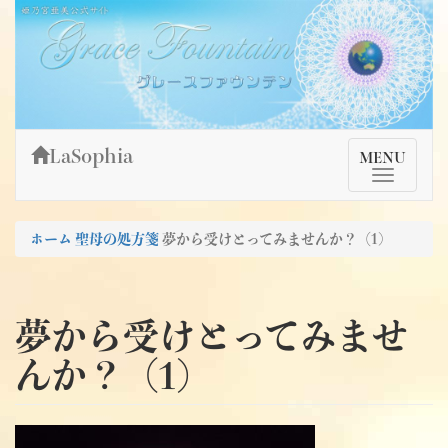
Skip
姫乃宮亜美公式サイト～Grace Fountain～
グレースファウンテン
to
content
LaSophia
TMenu
MENU
ホーム
聖母の処方箋
夢から受けとってみませんか？（1)
夢から受けとってみませ
んか？（1)