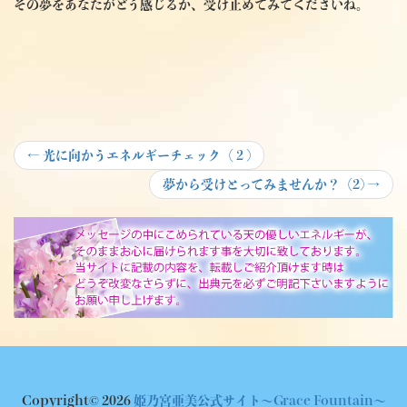
その夢をあなたがどう感じるか、受け止めてみてくださいね。
投
Previous
←
光に向かうエネルギーチェック（２)
post:
稿
Next
夢から受けとってみませんか？（2)
→
post:
ナ
ビ
ゲ
ー
シ
ョ
ン
Copyright© 2026
姫乃宮亜美公式サイト～Grace Fountain～