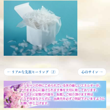
投
Previous
Next
←
リアルな先祖ヒーリング（2)
心のサイン
→
post:
post:
稿
ナ
ビ
ゲ