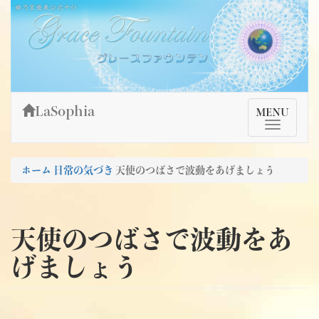
Skip
姫乃宮亜美公式サイト～Grace Fountain～
グレースファウンテン
to
content
LaSophia
TMenu
MENU
ホーム
日常の気づき
天使のつばさで波動をあげましょう
天使のつばさで波動をあ
げましょう