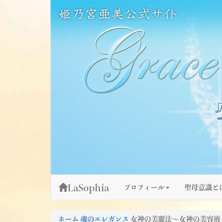
Skip
姫乃宮亜美公式サイト～Grace Fountain～
グレースファウンテン
to
content
LaSophia
プロフィール
聖母意識と
ホーム
魂のエレガンス
女神の美麗法～女神の美容液